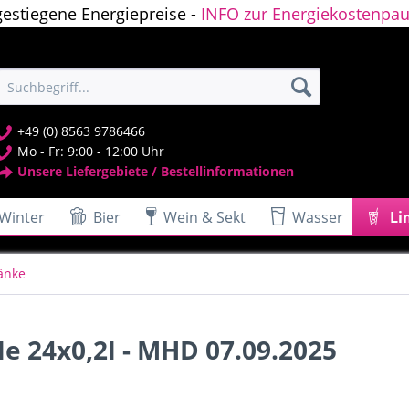
gestiegene Energiepreise -
INFO zur Energiekostenpau
+49 (0) 8563 9786466
Mo - Fr: 9:00 - 12:00 Uhr
Unsere Liefergebiete / Bestellinformationen
Winter
Bier
Wein & Sekt
Wasser
Li
ränke
e 24x0,2l - MHD 07.09.2025