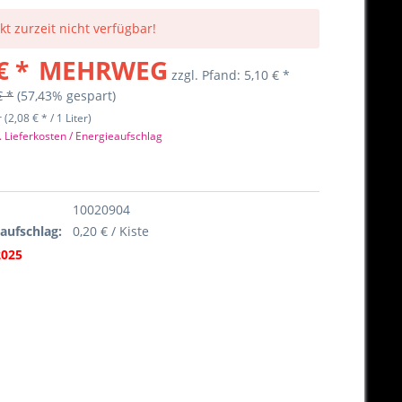
kt zurzeit nicht verfügbar!
€ *
MEHRWEG
zzgl. Pfand:
5,10 € *
€ *
(57,43% gespart)
r (2,08 € * / 1 Liter)
. Lieferkosten / Energieaufschlag
10020904
eaufschlag:
0,20 € / Kiste
2025