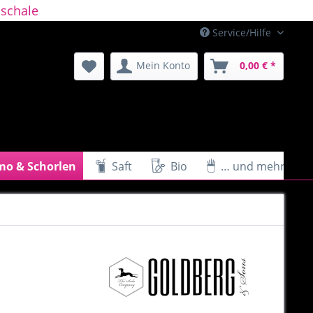
schale
Service/Hilfe
Mein Konto
0,00 € *
mo & Schorlen
Saft
Bio
… und mehr