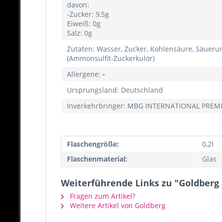
davon:
-Zucker: 9,5g
Eiweiß: 0g
Salz: 0g
Zutaten: Wasser, Zucker, Kohlensäure, Säueru
(Ammonsulfit-Zuckerkulör)
Allergene:
-
Ursprungsland: Deutschland
Inverkehrbringer: MBG INTERNATIONAL PREM
Flaschengröße:
0,2l
Flaschenmaterial:
Glas
Weiterführende Links zu "Goldberg &
Fragen zum Artikel?
Weitere Artikel von Goldberg