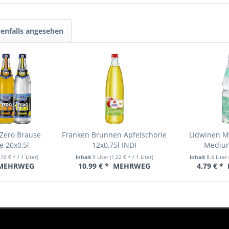
enfalls angesehen
 Zero Brause
Franken Brunnen Apfelschorle
Lidwinen M
e 20x0,5l
12x0,75l INDI
Medium
,10 € * / 1 Liter)
Inhalt
9 Liter
(1,22 € * / 1 Liter)
Inhalt
8.4 Liter
MEHRWEG
10,99 € *
MEHRWEG
4,79 € *