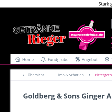
Stark 
Home
Fundgrube
Angebot
Übersicht
Limo & Schorlen
Bitterget
Goldberg & Sons Ginger Al