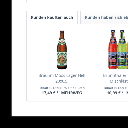
Kunden kauften auch
Kunden haben sich eb
Bräu im Moos Lager Hell
Brunnthaler
20x0,5l
Mischkist
Inhalt
10 Liter
(1,75 € * / 1 Liter)
Inhalt
10 Liter
(1
17,49 € *
MEHRWEG
10,99 € *