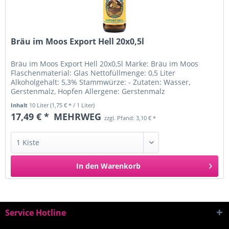
Bräu im Moos Export Hell 20x0,5l
Bräu im Moos Export Hell 20x0,5l Marke: Bräu im Moos
Flaschenmaterial: Glas Nettofüllmenge: 0,5 Liter
Alkoholgehalt: 5,3% Stammwürze: - Zutaten: Wasser,
Gerstenmalz, Hopfen Allergene: Gerstenmalz
Ursprungsland: Deutschland...
Inhalt
10 Liter
(1,75 € * / 1 Liter)
17,49 € *
MEHRWEG
zzgl. Pfand: 3,10 € *
In den
Warenkorb
Service Hotline