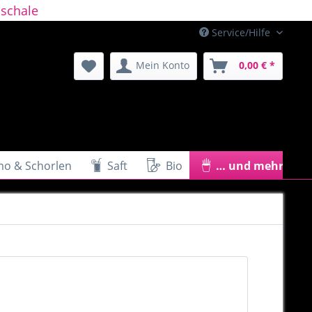
schale
Service/Hilfe
Mein Konto
0,00 € *
mo & Schorlen
Saft
Bio
… und mehr