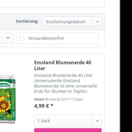
Sortierung:
Versandkostenfrei
Emsland Blumenerde 40
Liter
Emsland Blumenerde 40 Liter
Universalerde Emsland
Blumenerde ist eine universelle
Erde für Blumen in Töpfen,
Kübeln und Kästen auf Balkon
Inhalt
40 Liter
(0,12 € * / 1 Liter)
und Terrasse sowie in Haus und
4,99 € *
Garten. Die Erde ist
gebrauchsfertig und enthält alle
Haupt- und...