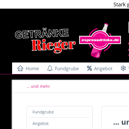
Stark 
Home
Fundgrube
Angebot
… und mehr
Fundgrube
... 
Angebot