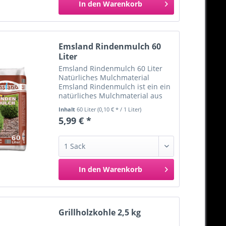
In den
Warenkorb
Merken
Emsland Rindenmulch 60
Liter
Emsland Rindenmulch 60 Liter
Natürliches Mulchmaterial
Emsland Rindenmulch ist ein ein
natürliches Mulchmaterial aus
der aufbereiteten Rinde von
Inhalt
60 Liter
(0,10 € * / 1 Liter)
Nadelbäumen. Emsland
5,99 € *
Rindenmulch ist rein organisch,
wirkt humusbildend und aktiviert
das...
In den
Warenkorb
Merken
Grillholzkohle 2,5 kg