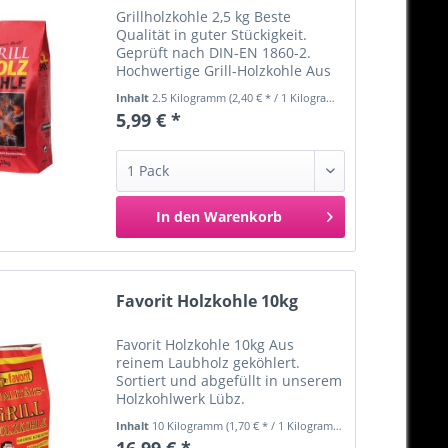
Grillholzkohle 2,5 kg Beste
Qualität in guter Stückigkeit.
Geprüft nach DIN-EN 1860-2.
Hochwertige Grill-Holzkohle Aus
bewirtschafteten Forstbeständen
Inhalt
2.5 Kilogramm
(2,40 € * / 1 Kilogramm)
Langanhaltende Glut Menge: 2,5
5,99 € *
kg Inverkehrbringer:
Holzkohlewerk Lüneburg,...
In den
Warenkorb
Merken
Favorit Holzkohle 10kg
Favorit Holzkohle 10kg Aus
reinem Laubholz geköhlert.
Sortiert und abgefüllt in unserem
Holzkohlwerk Lübz.
Gleichbleibende Qualität – große
Inhalt
10 Kilogramm
(1,70 € * / 1 Kilogramm)
Körnung und super Glut. „Die
16,99 € *