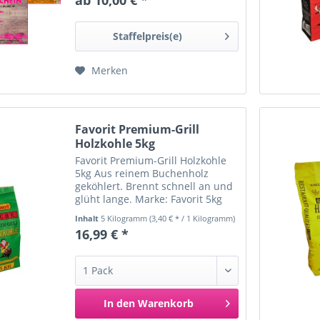
runterladen bereit. Hier können
sie auch das Design auswählen.
Wann wird der...
Staffelpreis(e)
Merken
Favorit Premium-Grill
Holzkohle 5kg
Favorit Premium-Grill Holzkohle
5kg Aus reinem Buchenholz
geköhlert. Brennt schnell an und
glüht lange. Marke: Favorit 5kg
pro Packung Ursprungsland:
Inhalt
5 Kilogramm
(3,40 € * / 1 Kilogramm)
Deutschland Inverkehrbringer:
16,99 € *
Alschu-Chemie GmbH,
Industriestraße 6-8, 67368
Westheim
In den
Warenkorb
Merken