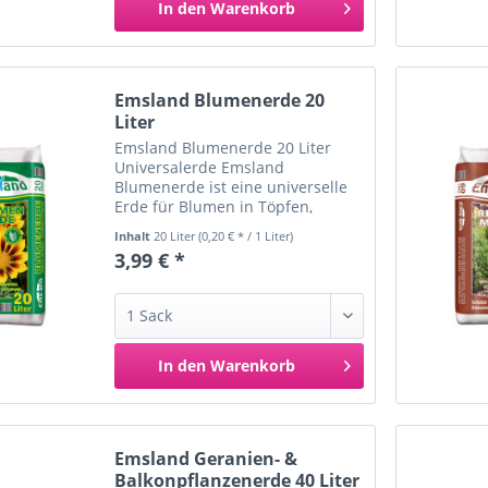
In den
Warenkorb
Merken
Emsland Blumenerde 20
Liter
Emsland Blumenerde 20 Liter
Universalerde Emsland
Blumenerde ist eine universelle
Erde für Blumen in Töpfen,
Kübeln und Kästen auf Balkon
Inhalt
20 Liter
(0,20 € * / 1 Liter)
und Terrasse sowie in Haus und
3,99 € *
Garten. Die Erde ist
gebrauchsfertig und enthält alle
Haupt- und...
In den
Warenkorb
Merken
Emsland Geranien- &
Balkonpflanzenerde 40 Liter