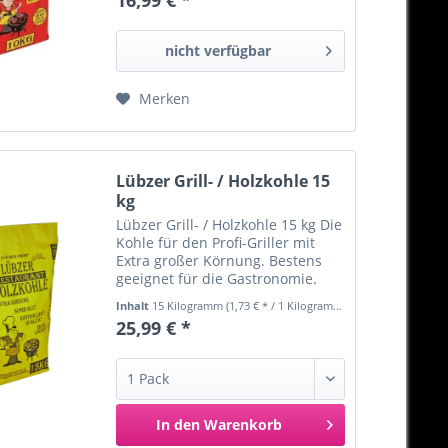
richtige Kohle macht den
Geschmack!“ Marke: Favorit 10kg
pro Packung...
nicht verfügbar
Merken
Lübzer Grill- / Holzkohle 15
kg
Lübzer Grill- / Holzkohle 15 kg Die
Kohle für den Profi-Griller mit
Extra großer Körnung. Bestens
geeignet für die Gastronomie.
Marke: Lübzer Extra Körnung
Inhalt
15 Kilogramm
(1,73 € * / 1 Kilogramm)
Super Glut Kontrollierte Qualität
25,99 € *
Reines Laubholz Geeignet für die
Gastronomie...
In den
Warenkorb
Merken