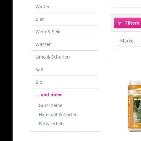
Winter
Bier
Filtern
Wein & Sekt
Marke
Wasser
Emsl
Limo & Schorlen
Expre
Saft
Favor
Holz
Bio
Holz
… und mehr
Gutscheine
Haushalt & Garten
Partyverleih