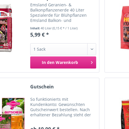
Emsland Geranien- &
Balkonpflanzenerde 40 Liter
Spezialerde für Blühpflanzen
Emsland Balkon- und
Geranienerde ist eine spezielle
Inhalt
40 Liter
(0,15 € * / 1 Liter)
Erde für Blühpflanzen auf Balkon
5,99 € *
und Terrasse sowie im
Außenbereich. Die Erde ist
gebrauchsfertig und...
In den
Warenkorb
Merken
Gutschein
So funktionierts mit
Kundenkonto: Gewünschten
Gutscheinwert bestellen. Nach
erhaltener Bezahlung steht der
Gutschein im Kundenkonto unter
"Meine Gutscheine" zum
ab 10,00 € *