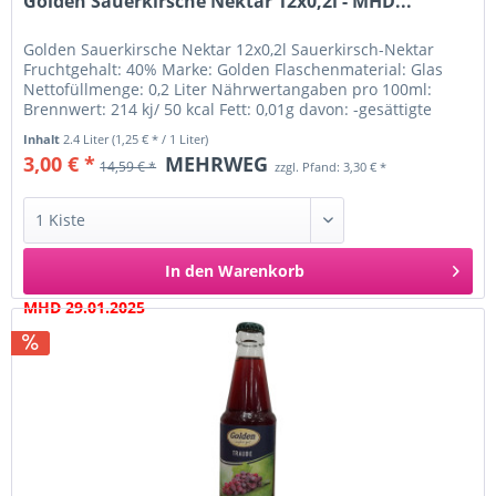
Golden Sauerkirsche Nektar 12x0,2l - MHD...
Golden Sauerkirsche Nektar 12x0,2l Sauerkirsch-Nektar
Fruchtgehalt: 40% Marke: Golden Flaschenmaterial: Glas
Nettofüllmenge: 0,2 Liter Nährwertangaben pro 100ml:
Brennwert: 214 kj/ 50 kcal Fett: 0,01g davon: -gesättigte
Fettsäuren:...
Inhalt
2.4 Liter
(1,25 € * / 1 Liter)
3,00 € *
MEHRWEG
14,59 € *
zzgl. Pfand: 3,30 € *
In den
Warenkorb
MHD 29.01.2025