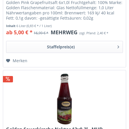
Golden Pink Grapefruitsaft 6x1,0l Fruchtgehalt: 100% Marke:
Golden Flaschenmaterial: Glas Nettofüllmenge: 1,0 Liter
Nährwertangaben pro 100ml: Brennwert: 169 kj/ 40 kcal
Fett: 0,1g davon: -gesättigte Fettsäuren: 0,02g
Kohlenhydrate: 8,0g...
Inhalt
6 Liter
(0,83 € * / 1 Liter)
ab 5,00 € *
MEHRWEG
16,99 € *
zzgl. Pfand: 2,40 € *
Staffelpreis(e)
Merken