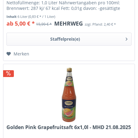
Nettofüllmenge: 1,0 Liter Nährwertangaben pro 100ml:
Brennwert: 287 kj/ 67 kcal Fett: 0,01g davon: -gesättigte
Fettsäuren: 0,002g...
Inhalt
6 Liter
(0,83 € * / 1 Liter)
ab 5,00 € *
MEHRWEG
19,99 € *
zzgl. Pfand: 2,40 € *
Staffelpreis(e)
Merken
Golden Pink Grapefruitsaft 6x1,0l - MHD 21.08.2025