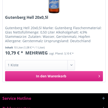
Gutenberg Hell 20x0,5l
Gutenberg Hell 20x0,5l Marke: Gutenberg Flaschenmaterial:
Glas Nettofüllmenge: 0,50 Liter Alkoholgehalt: 4,9%
Stammwürze: Zutaten: Wasser, Gerstenmalz, Hopfen
Allergene: Gerstenmalz Ursprungsland: Deutschland
Inverkehrbringer: Einsiedler...
Inhalt
10 Liter
(1,08 € * / 1 Liter)
10,79 € *
MEHRWEG
zzgl. Pfand: 3,10 € *
In den
Warenkorb
Service Hotline