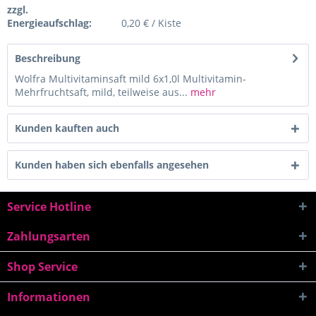
zzgl.
Energieaufschlag:
0,20 € / Kiste
Beschreibung
Wolfra Multivitaminsaft mild 6x1,0l Multivitamin-
Mehrfruchtsaft, mild, teilweise aus...
mehr
Kunden kauften auch
Kunden haben sich ebenfalls angesehen
Service Hotline
Zahlungsarten
Shop Service
Informationen