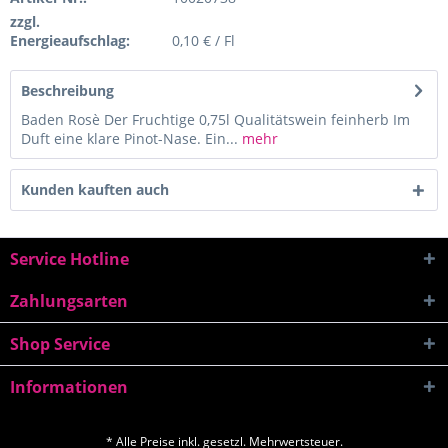
zzgl.
Energieaufschlag:
0,10 € / Fl
Beschreibung
Baden Rosè Der Fruchtige 0,75l Qualitätswein feinherb Im
Duft eine klare Pinot-Nase. Ein...
mehr
Kunden kauften auch
Service Hotline
Zahlungsarten
Shop Service
Informationen
* Alle Preise inkl. gesetzl. Mehrwertsteuer.