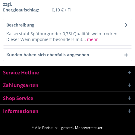
zzgl.
Energieaufschlag:
0,10 € / Fl
Beschreibung
Kaiserstuhl Spätburgunder 0,75l Qualitätswein trocken
Dieser Wein imponiert besonders mit...
mehr
Kunden haben sich ebenfalls angesehen
Service Hotline
Zahlungsarten
Shop Service
Informationen
* Alle Preise inkl. gesetzl. Mehrwertsteuer.