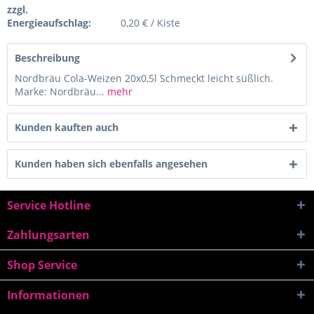
zzgl.
Energieaufschlag:
0,20 € / Kiste
Beschreibung
Nordbräu Cola-Weizen 20x0,5l Schmeckt leicht süßlich.
Marke: Nordbräu...
mehr
Kunden kauften auch
Kunden haben sich ebenfalls angesehen
Service Hotline
Zahlungsarten
Shop Service
Informationen