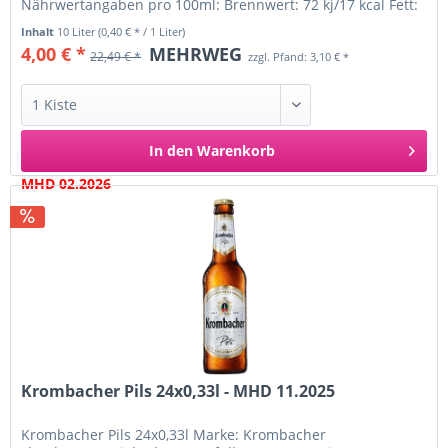
Nährwertangaben pro 100ml: Brennwert: 72 kj/17 kcal Fett:
0g davon: -gesättigte...
Inhalt
10 Liter
(0,40 € * / 1 Liter)
4,00 € *
MEHRWEG
22,49 € *
zzgl. Pfand: 3,10 € *
In den
Warenkorb
MHD 02.2026
Krombacher Pils 24x0,33l - MHD 11.2025
Krombacher Pils 24x0,33l Marke: Krombacher