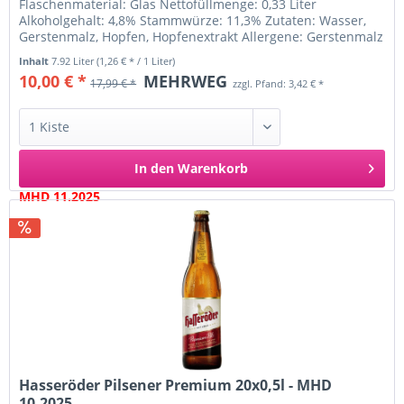
Flaschenmaterial: Glas Nettofüllmenge: 0,33 Liter
Alkoholgehalt: 4,8% Stammwürze: 11,3% Zutaten: Wasser,
Gerstenmalz, Hopfen, Hopfenextrakt Allergene: Gerstenmalz
Ursprungsland: Deutschland...
Inhalt
7.92 Liter
(1,26 € * / 1 Liter)
10,00 € *
MEHRWEG
17,99 € *
zzgl. Pfand: 3,42 € *
In den
Warenkorb
MHD 11.2025
Hasseröder Pilsener Premium 20x0,5l - MHD
10.2025