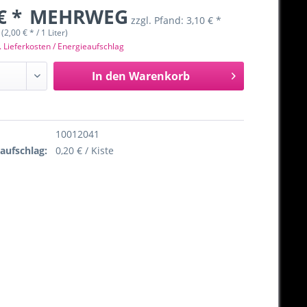
€ *
MEHRWEG
zzgl. Pfand:
3,10 € *
 (2,00 € * / 1 Liter)
. Lieferkosten / Energieaufschlag
In den
Warenkorb
10012041
eaufschlag:
0,20 € / Kiste