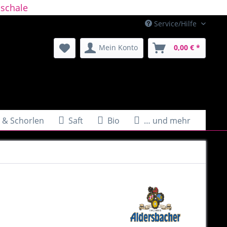
schale
Service/Hilfe
Mein Konto
0,00 € *
 & Schorlen
Saft
Bio
… und mehr