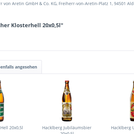
rr von Aretin GmbH & Co. KG, Freiherr-von-Aretin-Platz 1, 94501 A
er Klosterhell 20x0,5l"
enfalls angesehen
ell 20x0,5l
Hacklberg Jubiläumsbier
Hacklberg U
20x0,5l