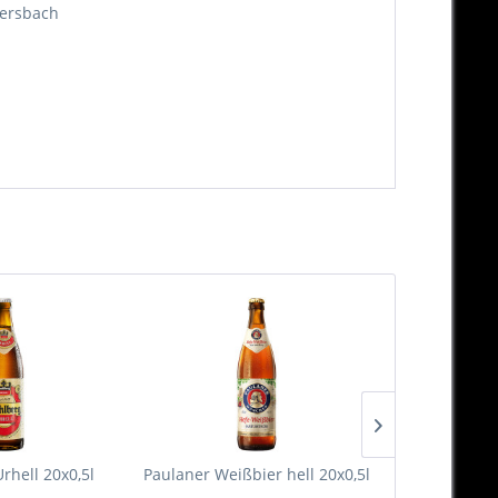
ldersbach
rhell 20x0,5l
Paulaner Weißbier hell 20x0,5l
Hornecker C