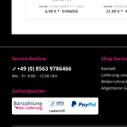
Inhalt
12 Liter
(0,58 € * / 1 Liter)
Inhalt
10 Liter
(2
6,99 € *
EINWEG
21,99 € *
Service Hotline
Shop Servi
+49 (0) 8563 9786466
Kontakt
Lieferung u
Mo - Fr: 9:00 - 12:00 Uhr
Widerrufsrec
Allgemeine G
Zahlungsarten