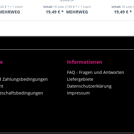
,20 € * / 1 Liter)
Inhalt
10 Liter
(1,95 € * / 1 Liter)
Inhalt
10 Liter
MEHRWEG
19,49 € *
MEHRWEG
19,49 € *
ce
Informationen
FAQ - Fragen und Antworten
nd Zahlungsbedingungen
Liefergebiete
ht
Datenschutzerklärung
eschäftsbedingungen
Impressum