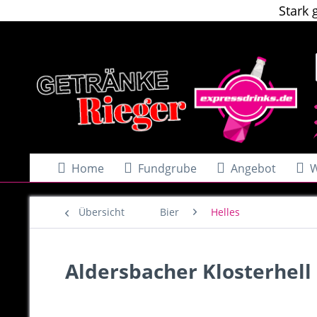
Stark 
Home
Fundgrube
Angebot
W
Übersicht
Bier
Helles
Aldersbacher Klosterhell 