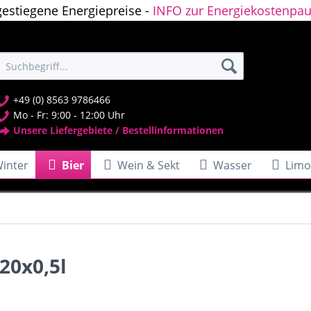
gestiegene Energiepreise -
INFO zur Energiekostenpau
+49 (0) 8563 9786466
Mo - Fr: 9:00 - 12:00 Uhr
Unsere Liefergebiete / Bestellinformationen
inter
Bier
Wein & Sekt
Wasser
Limo
20x0,5l