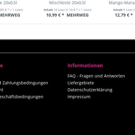
e 20x0,5l
Mischkiste 20x0,5l
Mango-Marac
,85 € * / 1 Liter)
Inhalt
10 Liter
(1,10 € * / 1 Liter)
Inhalt
9 Liter
(
MEHRWEG
10,99 € *
MEHRWEG
12,79 € *
ce
Informationen
FAQ - Fragen und Antworten
nd Zahlungsbedingungen
Liefergebiete
ht
Datenschutzerklärung
eschäftsbedingungen
Impressum