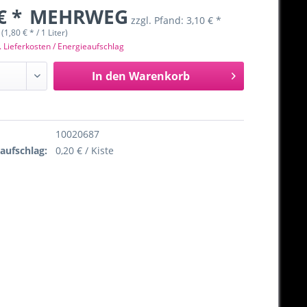
€ *
MEHRWEG
zzgl. Pfand:
3,10 € *
 (1,80 € * / 1 Liter)
. Lieferkosten / Energieaufschlag
In den
Warenkorb
10020687
eaufschlag:
0,20 € / Kiste