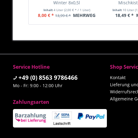
Winter 8x0,5l
Mischkist
Inhalt
4 Liter
(2,00 € * / 1 Liter)
Inhalt
10 Liter
(1
8,00 € *
MEHRWEG
18,49 € *
13,99 € *
Service Hotline
Shop Servi
+49 (0) 8563 9786466
Kontakt
Lieferung u
Mo - Fr: 9:00 - 12:00 Uhr
Widerrufsrec
Allgemeine G
Zahlungsarten