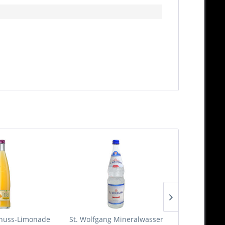
nuss-Limonade
St. Wolfgang Mineralwasser
Kuchlbauer