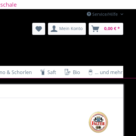
schale
Service/Hilfe
Mein Konto
0,00 € *
mo & Schorlen
Saft
Bio
… und mehr