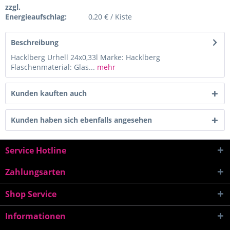
zzgl.
Energieaufschlag:
0,20 € / Kiste
Beschreibung
Hacklberg Urhell 24x0,33l Marke: Hacklberg
Flaschenmaterial: Glas...
mehr
Kunden kauften auch
Kunden haben sich ebenfalls angesehen
Service Hotline
Zahlungsarten
Shop Service
Informationen