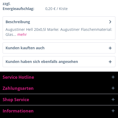
zzgl.
Energieaufschlag:
0,20 € / Kiste
Beschreibung
Augustiner Hell 20x0,5l Marke: Augustiner Flaschenmaterial:
Glas...
mehr
Kunden kauften auch
Kunden haben sich ebenfalls angesehen
Service Hotline
Zahlungsarten
Shop Service
Informationen