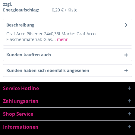
zzgl.
Energieaufschlag:
0,20 € / Kiste
Beschreibung
Graf Arco Pilsener 24x0,33l Marke: Graf Arco
Flaschenmaterial: Glas...
mehr
Kunden kauften auch
Kunden haben sich ebenfalls angesehen
Service Hotline
Zahlungsarten
Shop Service
Informationen