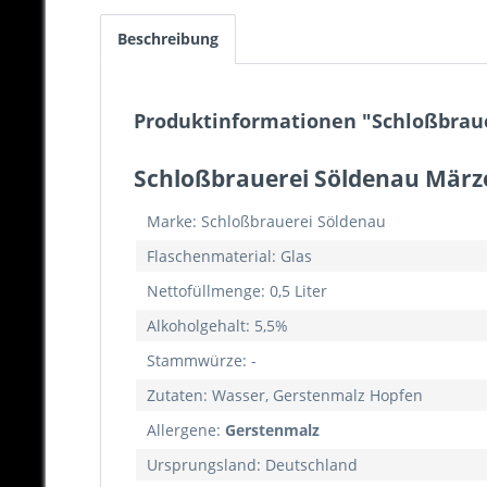
Beschreibung
Produktinformationen "Schloßbraue
Schloßbrauerei Söldenau Märze
Marke: Schloßbrauerei Söldenau
Flaschenmaterial: Glas
Nettofüllmenge: 0,5 Liter
Alkoholgehalt: 5,5%
Stammwürze: -
Zutaten: Wasser, Gerstenmalz Hopfen
Allergene:
Gerstenmalz
Ursprungsland: Deutschland