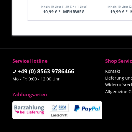
Inhalt
10 Liter
(1,10 € * / 1 Liter)
Inhalt
10 Liter
(2
10,99 € *
MEHRWEG
19,99 € *
Service Hotline
Shop Servi
+49 (0) 8563 9786466
Kontakt
Lieferung u
Mo - Fr: 9:00 - 12:00 Uhr
Widerrufsrec
Allgemeine G
Zahlungsarten