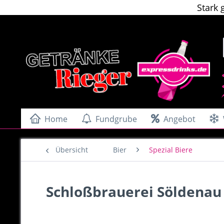
Stark 
Home
Fundgrube
Angebot
Übersicht
Bier
Spezial Biere
Schloßbrauerei Söldenau