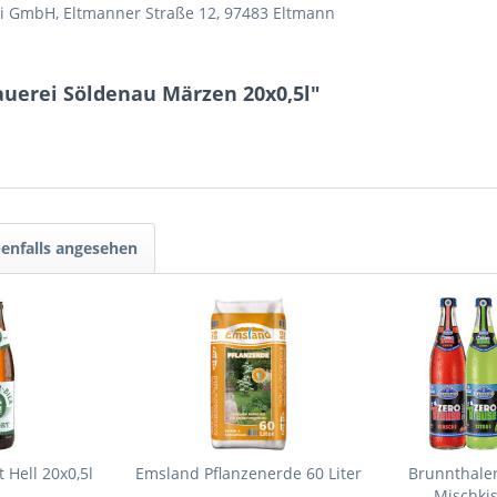
ei GmbH, Eltmanner Straße 12, 97483 Eltmann
auerei Söldenau Märzen 20x0,5l"
enfalls angesehen
 Hell 20x0,5l
Emsland Pflanzenerde 60 Liter
Brunnthaler
Mischkis