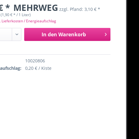
€ *
MEHRWEG
zzgl. Pfand:
3,10 € *
 (1,90 € * / 1 Liter)
. Lieferkosten / Energieaufschlag
In den
Warenkorb
10020806
eaufschlag:
0,20 € / Kiste