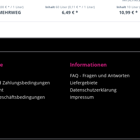
,00 € * / 1 Liter)
Inhalt
60 Liter
(0,11 € * / 1 Liter)
Inhalt
10 Liter
MEHRWEG
6,49 € *
10,99 € *
ce
Informationen
FAQ - Fragen und Antworten
nd Zahlungsbedingungen
Liefergebiete
ht
Datenschutzerklärung
eschäftsbedingungen
Impressum