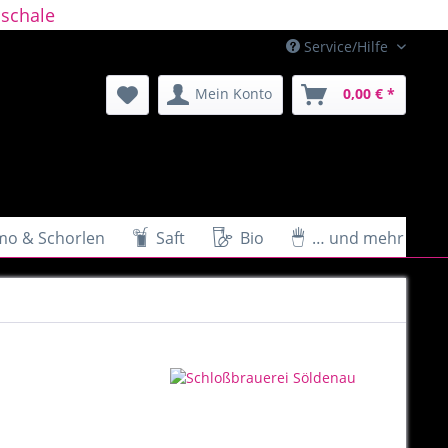
schale
Service/Hilfe
Mein Konto
0,00 € *
mo & Schorlen
Saft
Bio
… und mehr