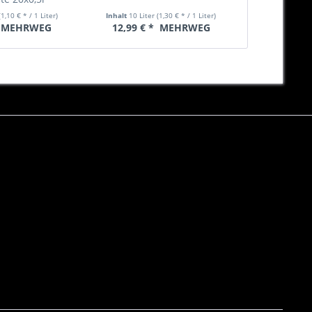
(1,10 € * / 1 Liter)
Inhalt
10 Liter
(1,30 € * / 1 Liter)
Inhalt
6.6 Lit
MEHRWEG
12,99 € *
MEHRWEG
18,49 € 