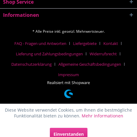
Shop Service
Informationen
* Alle Preise inkl. gesetzl. Mehrwertsteuer.
FAQ - Fragen und Antworten
Liefergebiete
Kontakt
Lieferung und Zahlungsbedingungen
Widerrufsrecht
Datenschutzerklärung
Allgemeine Geschäftsbedingungen
Impressum
Realisiert mit Shopware
Diese Website verwendet Cookies, um Ihnen die bestmögliche
Funktionalität bieten zu können.
Mehr Informationen
Einverstanden