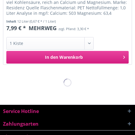
viel Kohlensäure, reich an Calcium und Magnesium. Marke:
Residenz Quelle Flaschenmaterial: PET Nettofüllmenge: 1,0
Liter Analyse in mg/l: Calcium: 503 Magnesium: 63,4
Natrium:...
Inhalt
12 Liter
(0,67 € * / 1 Liter)
7,99 € *
MEHRWEG
zzgl. Pfand: 3,30 € *
In den
Warenkorb
Service Hotline
Zahlungsarten