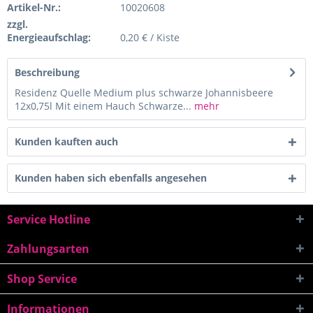
Artikel-Nr.:
10020608
zzgl.
Energieaufschlag:
0,20 € / Kiste
Beschreibung
Residenz Quelle Medium plus schwarze Johannisbeere
12x0,75l Mit einem Hauch Schwarze...
mehr
Kunden kauften auch
Kunden haben sich ebenfalls angesehen
Service Hotline
Zahlungsarten
Shop Service
Informationen