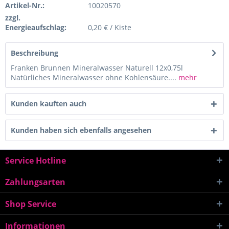
Artikel-Nr.:
10020570
zzgl.
Energieaufschlag:
0,20 € / Kiste
Beschreibung
Franken Brunnen Mineralwasser Naturell 12x0,75l
Natürliches Mineralwasser ohne Kohlensäure....
mehr
Kunden kauften auch
Kunden haben sich ebenfalls angesehen
Service Hotline
Zahlungsarten
Shop Service
Informationen