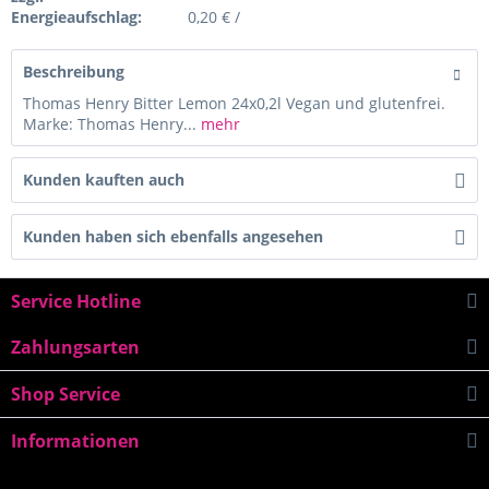
Energieaufschlag:
0,20 € /
Beschreibung
Thomas Henry Bitter Lemon 24x0,2l Vegan und glutenfrei.
Marke: Thomas Henry...
mehr
Kunden kauften auch
Kunden haben sich ebenfalls angesehen
Service Hotline
Zahlungsarten
Shop Service
Informationen