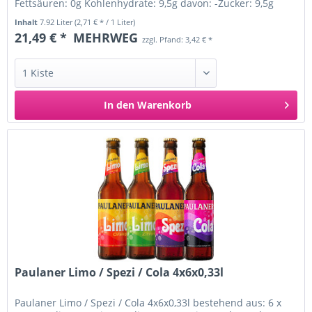
Fettsäuren: 0g Kohlenhydrate: 9,5g davon: -Zucker: 9,5g
Eiweiß: 0g...
Inhalt
7.92 Liter
(2,71 € * / 1 Liter)
21,49 € *
MEHRWEG
zzgl. Pfand: 3,42 € *
In den
Warenkorb
Paulaner Limo / Spezi / Cola 4x6x0,33l
Paulaner Limo / Spezi / Cola 4x6x0,33l bestehend aus: 6 x