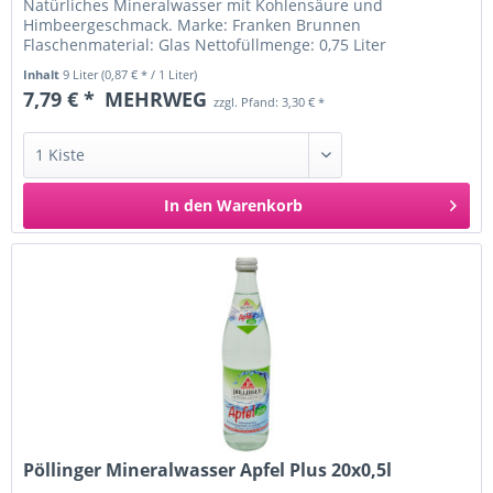
Natürliches Mineralwasser mit Kohlensäure und
Himbeergeschmack. Marke: Franken Brunnen
Flaschenmaterial: Glas Nettofüllmenge: 0,75 Liter
Nährwertangaben pro 100ml: Brennwert: 2 kJ/ 0 kcal...
Inhalt
9 Liter
(0,87 € * / 1 Liter)
7,79 € *
MEHRWEG
zzgl. Pfand: 3,30 € *
In den
Warenkorb
Pöllinger Mineralwasser Apfel Plus 20x0,5l