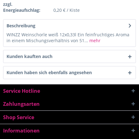
zzgl.
Energieaufschlag:
0,20 € / Kiste
Beschreibung
WINZZ Weinschorle weiß 12x0,33l Ein feinfruchtiges Aroma
in einem Mischungsverhältnis von 51...
mehr
Kunden kauften auch
Kunden haben sich ebenfalls angesehen
Service Hotline
Zahlungsarten
Shop Service
Informationen