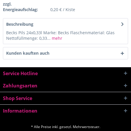
zzgl.
Energieaufschlag:
0,20 € / Kiste
Beschreibung
Becks Pils 24x0,33l Marke: Becks Flaschenmaterial: Glas
Nettofüllmenge: 0,33...
mehr
Kunden kauften auch
Service Hotline
Zahlungsarten
Shop Service
Informationen
* Alle Preise inkl. gesetzl. Mehrwertsteuer.