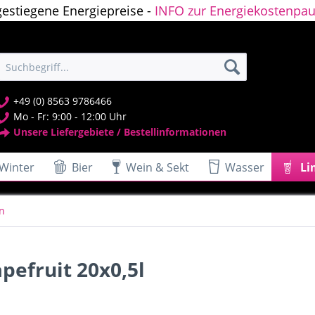
gestiegene Energiepreise -
INFO zur Energiekostenpau
+49 (0) 8563 9786466
Mo - Fr: 9:00 - 12:00 Uhr
Unsere Liefergebiete / Bestellinformationen
Winter
Bier
Wein & Sekt
Wasser
Li
n
pefruit 20x0,5l