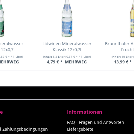
neralwasser
Lidwinen Mineralwasser
Brunnthaler A
12x0,7l
Klassik 12x0,7l
Frucht
0,57 € * / 1 Liter)
Inhalt
8.4 Liter
(0,57 € * / 1 Liter)
Inhalt
10 Liter
EHRWEG
4,79 € *
MEHRWEG
13,99 € *
ce
Informationen
FAQ - Fragen und Antworten
nd Zahlungsbedingungen
Liefergebiete