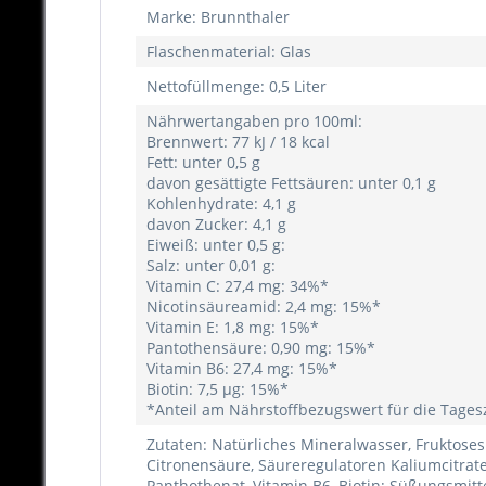
Marke: Brunnthaler
Flaschenmaterial: Glas
Nettofüllmenge: 0,5 Liter
Nährwertangaben pro 100ml:
Brennwert: 77 kJ / 18 kcal
Fett: unter 0,5 g
davon gesättigte Fettsäuren: unter 0,1 g
Kohlenhydrate: 4,1 g
davon Zucker: 4,1 g
Eiweiß: unter 0,5 g:
Salz: unter 0,01 g:
Vitamin C: 27,4 mg: 34%*
Nicotinsäureamid: 2,4 mg: 15%*
Vitamin E: 1,8 mg: 15%*
Pantothensäure: 0,90 mg: 15%*
Vitamin B6: 27,4 mg: 15%*
Biotin: 7,5 μg: 15%*
*Anteil am Nährstoffbezugswert für die Tages
Zutaten: Natürliches Mineralwasser, Fruktosesi
Citronensäure, Säureregulatoren Kaliumcitrat
Panthothenat, Vitamin B6, Biotin; Süßungsmitt