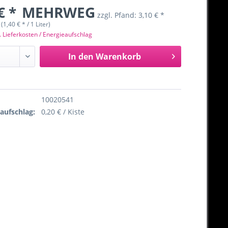
€ *
MEHRWEG
zzgl. Pfand:
3,10 € *
 (1,40 € * / 1 Liter)
. Lieferkosten / Energieaufschlag
In den
Warenkorb
10020541
eaufschlag:
0,20 € / Kiste