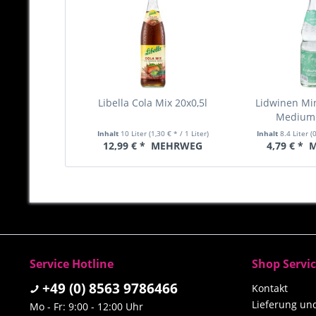
Libella Cola Mix 20x0,5l
Lidwinen Mi
Medium 
Inhalt
10 Liter
(1,30 € * / 1 Liter)
Inhalt
8.4 Liter
(
12,99 € *
MEHRWEG
4,79 € *
M
Service Hotline
Shop Servi
+49 (0) 8563 9786466
Kontakt
Lieferung u
Mo - Fr: 9:00 - 12:00 Uhr