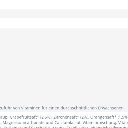
zufuhr von Vitaminen für einen durchschnittlichen Erwachsenen.
rup, Grapefruitsaft* (2,5%), Zitronensaft* (2%), Orangensaft* (1,5
e, Magnesiumcarbonate und Calciumlactat, Vitaminmischung: Vitami
el Cyclamat und Saccharin, Aroma, Stabilisator Johannisbrotkernm