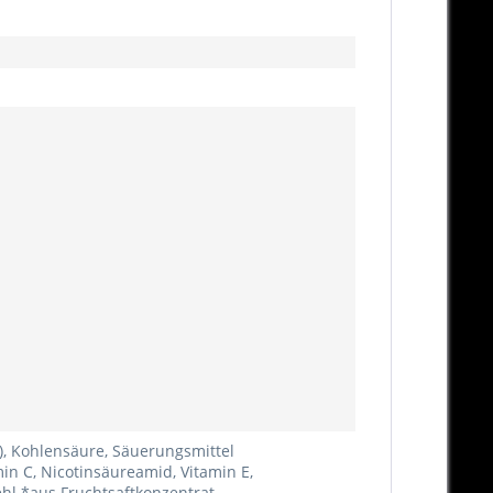
%), Kohlensäure, Säuerungsmittel
n C, Nicotinsäureamid, Vitamin E,
ehl *aus Fruchtsaftkonzentrat