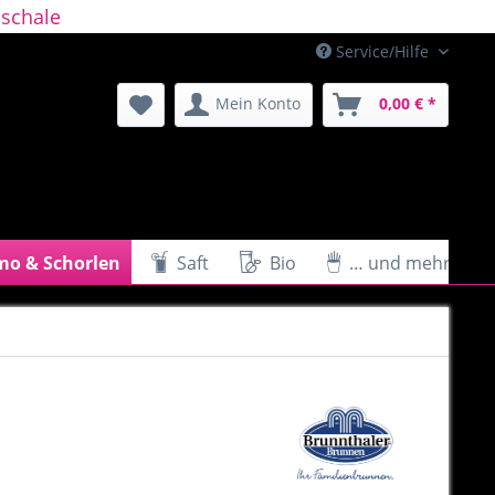
schale
Service/Hilfe
Mein Konto
0,00 € *
mo & Schorlen
Saft
Bio
… und mehr