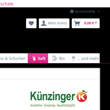
schale
Service/Hilfe
Mein Konto
0,00 € *
mo & Schorlen
Saft
Bio
… und mehr