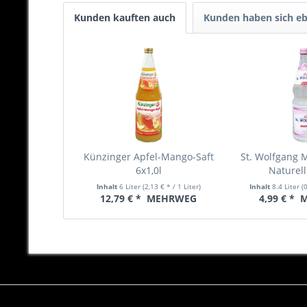
Kunden kauften auch
Kunden haben sich eb
Künzinger Apfel-Mango-Saft
St. Wolfgang 
6x1,0l
Naturell
Inhalt
6 Liter
(2,13 € * / 1 Liter)
Inhalt
8.4 Liter
(
12,79 € *
MEHRWEG
4,99 € *
M