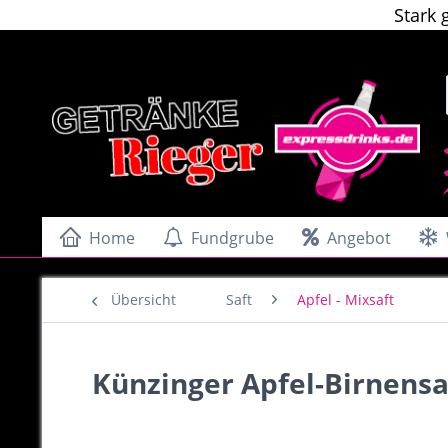
Stark 
Home
Fundgrube
Angebot
Übersicht
Saft
Apfel - Mixsaft
Künzinger Apfel-Birnensaf