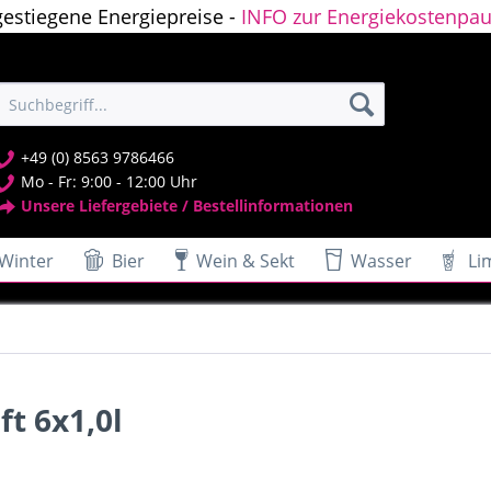
gestiegene Energiepreise -
INFO zur Energiekostenpau
+49 (0) 8563 9786466
Mo - Fr: 9:00 - 12:00 Uhr
Unsere Liefergebiete / Bestellinformationen
Winter
Bier
Wein & Sekt
Wasser
Li
t 6x1,0l