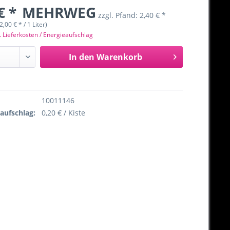
€ *
MEHRWEG
zzgl. Pfand:
2,40 € *
(2,00 € * / 1 Liter)
. Lieferkosten / Energieaufschlag
In den
Warenkorb
10011146
eaufschlag:
0,20 € / Kiste