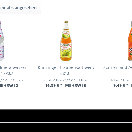
enfalls angesehen
Mineralwasser
Künzinger Traubensaft weiß
Sonnenland AC
 12x0,7l
6x1,0l
0,59 € * / 1 Liter)
Inhalt
6 Liter
(2,83 € * / 1 Liter)
Inhalt
6 Liter
(
EHRWEG
16,99 € *
MEHRWEG
9,49 € *