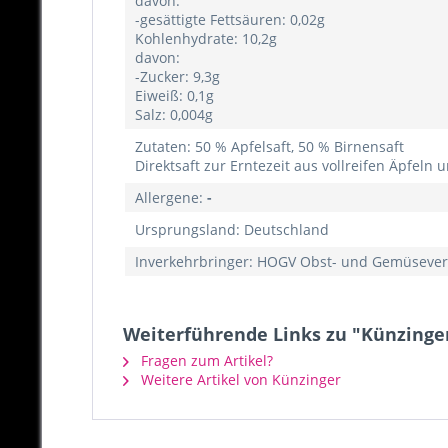
davon:
-gesättigte Fettsäuren: 0,02g
Kohlenhydrate: 10,2g
davon:
-Zucker: 9,3g
Eiweiß: 0,1g
Salz: 0,004g
Zutaten: 50 % Apfelsaft, 50 % Birnensaft
Direktsaft zur Erntezeit aus vollreifen Äpfeln
Allergene:
-
Ursprungsland: Deutschland
Inverkehrbringer: HOGV Obst- und Gemüsever
Weiterführende Links zu "Künzinger
Fragen zum Artikel?
Weitere Artikel von Künzinger