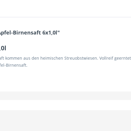
fel-Birnensaft 6x1,0l"
,0l
aft kommen aus den heimischen Streuobstwiesen. Vollreif geerntet
el-Birnensaft.