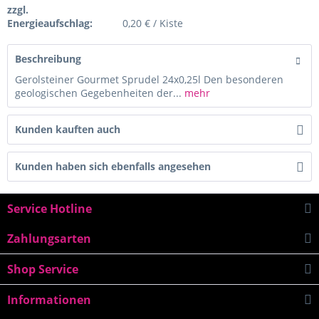
zzgl.
Energieaufschlag:
0,20 € / Kiste
Beschreibung
Gerolsteiner Gourmet Sprudel 24x0,25l Den besonderen
geologischen Gegebenheiten der...
mehr
Kunden kauften auch
Kunden haben sich ebenfalls angesehen
Service Hotline
Zahlungsarten
Shop Service
Informationen