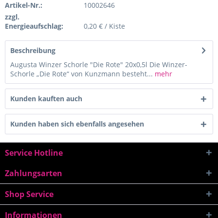
Artikel-Nr.:
10002646
zzgl.
Energieaufschlag:
0,20 € / Kiste
Beschreibung
Augusta Winzer Schorle "Die Rote" 20x0,5l Die Winzer-
Schorle „Die Rote“ von Kunzmann besteht...
mehr
Kunden kauften auch
Kunden haben sich ebenfalls angesehen
Service Hotline
Zahlungsarten
Shop Service
Informationen