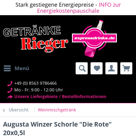
Stark gestiegene Energiepreise -
INFO zur
Energiekostenpauschale
Menü
+49 (0) 8563 9786466
Mo - Fr: 9:00 - 12:00 Uhr
Unsere Liefergebiete / Bestellinformationen
Übersicht
Weinmischgetränk
Augusta Winzer Schorle "Die Rote"
20x0,5l