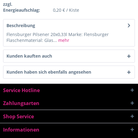
zzgl.
Energieaufschlag:
0,20 € / Kiste
Beschreibung
Flensburger Pilsener 20x0,33l Marke: Flensburger
Flaschenmaterial: Glas...
mehr
Kunden kauften auch
Kunden haben sich ebenfalls angesehen
Service Hotline
Zahlungsarten
Shop Service
Informationen