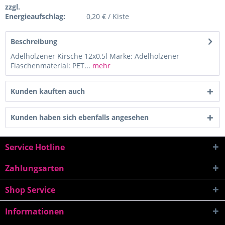
zzgl.
Energieaufschlag:
0,20 € / Kiste
Beschreibung
Adelholzener Kirsche 12x0,5l Marke: Adelholzener
Flaschenmaterial: PET...
mehr
Kunden kauften auch
Kunden haben sich ebenfalls angesehen
Service Hotline
Zahlungsarten
Shop Service
Informationen