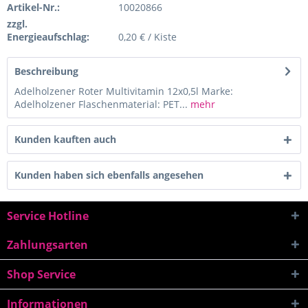
Artikel-Nr.:
10020866
zzgl.
Energieaufschlag:
0,20 € / Kiste
Beschreibung
Adelholzener Roter Multivitamin 12x0,5l Marke:
Adelholzener Flaschenmaterial: PET...
mehr
Kunden kauften auch
Kunden haben sich ebenfalls angesehen
Service Hotline
Zahlungsarten
Shop Service
Informationen