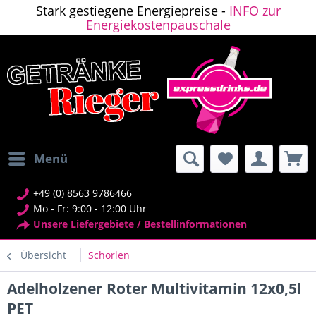
Stark gestiegene Energiepreise -
INFO zur
Energiekostenpauschale
Menü
+49 (0) 8563 9786466
Mo - Fr: 9:00 - 12:00 Uhr
Unsere Liefergebiete / Bestellinformationen
Übersicht
Schorlen
Adelholzener Roter Multivitamin 12x0,5l
PET