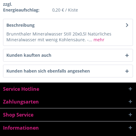
zzgl.
Energieaufschlag:
0,20 € / Kiste
Beschreibung
Brunnthaler Mineralwasser Still 20x0,5l Natürliches
Mineralwasser mit wenig Kohlensäure. -...
mehr
Kunden kauften auch
Kunden haben sich ebenfalls angesehen
Service Hotline
Zahlungsarten
Shop Service
Informationen