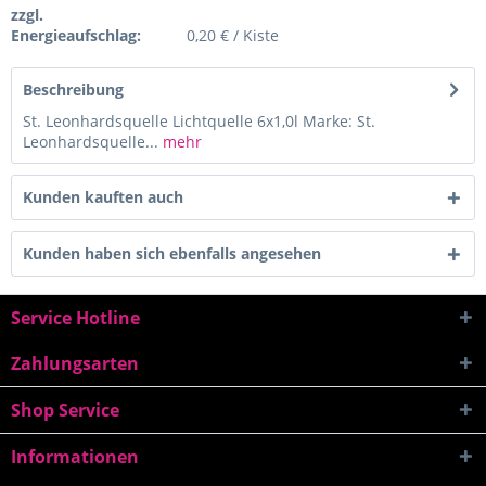
zzgl.
Energieaufschlag:
0,20 € / Kiste
Beschreibung
St. Leonhardsquelle Lichtquelle 6x1,0l Marke: St.
Leonhardsquelle...
mehr
Kunden kauften auch
Kunden haben sich ebenfalls angesehen
Service Hotline
Zahlungsarten
Shop Service
Informationen