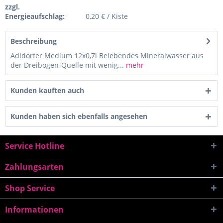
zzgl.
Energieaufschlag:
0,20 € / Kiste
Beschreibung
Adldorfer Medium 12x0,7l Belebendes Mineralwasser aus
der Dreibogen-Quelle mit wenig...
mehr
Kunden kauften auch
Kunden haben sich ebenfalls angesehen
Service Hotline
Zahlungsarten
Shop Service
Informationen