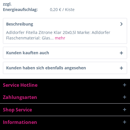
zzgl.
Energieaufschlag:
0,20 € / Kiste
Beschreibung
Adldorfer Fitella Zitrone Klar 20x0,5l Marke: Adldorfer
Flaschenmaterial: Glas...
mehr
Kunden kauften auch
Kunden haben sich ebenfalls angesehen
Service Hotline
Zahlungsarten
Shop Service
Informationen